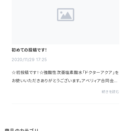
初めての投稿です！
2020/11/29 17:25
☆初投稿です！☆強酸性次亜塩素酸水「ドクターアクア」を
お使いいただきありがとうございます。アベリィア合同会社
の高村(娘)と申します。長らくお待たせいたしました！明日1
続きを読む
1月30日より、新価格・新しい商品ライ...
商品のカテゴリ