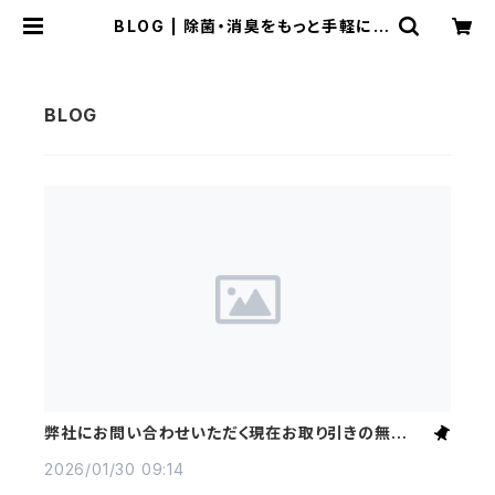
BLOG | 除菌・消臭をもっと手軽に、
もっと安心に。次亜塩素酸水ドクター
アクア｜アベリィア合同会社BASE店
弊社にお問い合わせいただく現在お取り引きの無い業
者の皆さまへ
2026/01/30 09:14