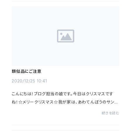
類似品にご注意
2020/12/25 10:41
こんにちは！ブログ担当の娘です。今日はクリスマスです
ね！☆メリークリスマス☆我が家は、あわてんぼうのサンタ
クロースがやってきて、子供たちにプレゼントを置いていっ
続きを読む
てくれました。大喜びで毎日遊んでおりま...